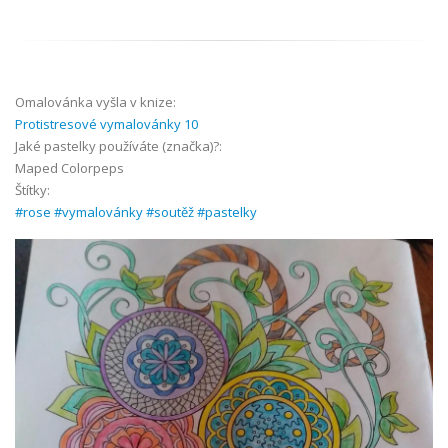
Omalovánka vyšla v knize:
Protistresové vymalovánky 10
Jaké pastelky používáte (značka)?:
Maped Colorpeps
Štítky:
#rose #vymalovánky #soutěž #pastelky