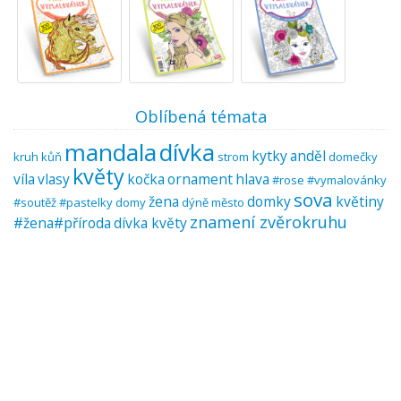
Oblíbená témata
mandala
dívka
kytky
anděl
kruh
kůň
strom
domečky
květy
víla
vlasy
kočka
ornament
hlava
#rose #vymalovánky
sova
žena
domky
květiny
#soutěž #pastelky
domy
dýně
město
znamení zvěrokruhu
#žena#příroda
dívka květy