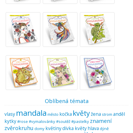
Oblíbená témata
mandala
květy
vlasy
kočka
žena
anděl
město
strom
znamení
kytky
#rose #vymalovánky #soutěž #pastelky
zvěrokruhu
květiny
dívka květy
hlava
domy
dýně