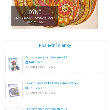
DÝNĚ
ZIMNÍ VELKÁ KNIHA VYMALOVÁNEK
JITKA RYBOVÁ
Poslední články
Protistresové vymalovánky 24
14.01.2022
V prodeji od 13. 1. 2022.
Levandulová Velká kniha vymalovánek
07.10.2021
V prodeji od 7. 10. 2021.
Protistresové vymalovánky 23