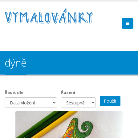
dýně
Řadit dle
Řazení