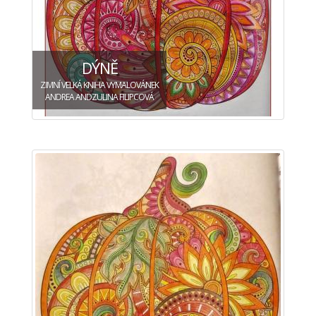
DÝNĚ
ZIMNÍ VELKÁ KNIHA VYMALOVÁNEK
ANDREA ANDZULINA FILIPCOVÁ