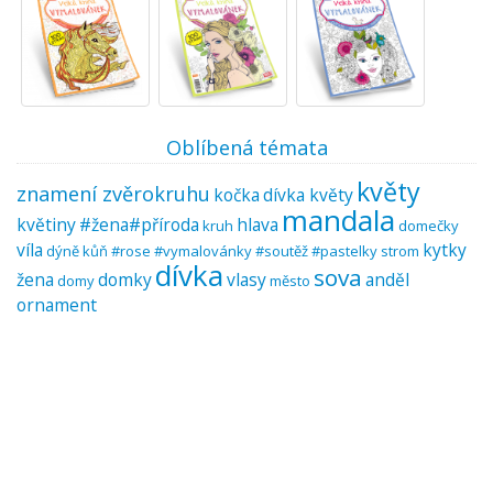
Oblíbená témata
květy
znamení zvěrokruhu
kočka
dívka květy
mandala
květiny
#žena#příroda
hlava
kruh
domečky
víla
kytky
dýně
kůň
#rose #vymalovánky #soutěž #pastelky
strom
dívka
sova
žena
domky
vlasy
anděl
domy
město
ornament