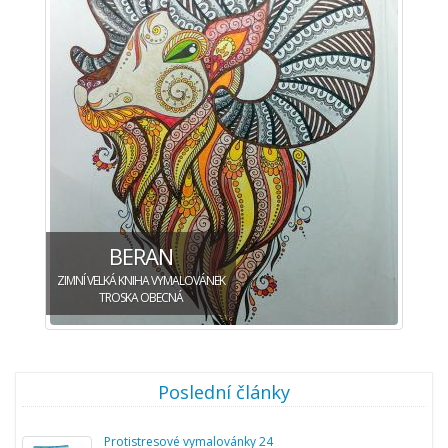
BERAN
ZIMNÍ VELKÁ KNIHA VYMALOVÁNEK
TROSKA OBECNÁ
Poslední články
Protistresové vymalovánky 24