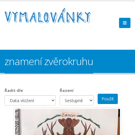
znamení zvěrokruhu
Řadit dle
Řazení