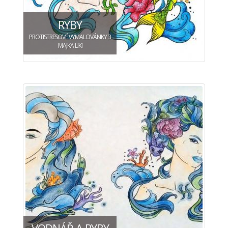
RYBY
PROTISTRESOVÉ VYMALOVÁNKY 3
MAJKA LIKI
VODNÁŘ A RYBY