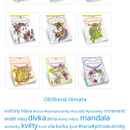
Oblíbená témata
květiny
hlava
ornament
#rose #vymalovánky #soutěž #pastelky
dívka
mandala
anděl
vlasy
žena
domy
město
květy
víla
kočka
#žena#příroda
domky
domečky
kruh
dýně