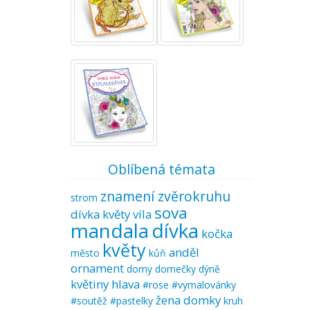
Oblíbená témata
znamení zvěrokruhu
strom
sova
dívka květy
víla
mandala
dívka
kočka
květy
anděl
město
kůň
ornament
domy
domečky
dýně
květiny
hlava
#rose #vymalovánky
žena
domky
#soutěž #pastelky
kruh