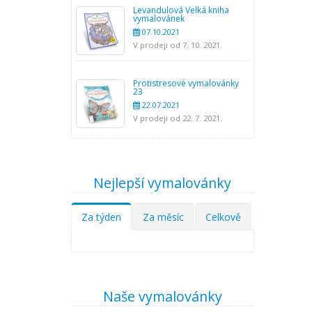
Levandulová Velká kniha
vymalovánek
07.10.2021
V prodeji od 7. 10. 2021.
Protistresové vymalovánky
23
22.07.2021
V prodeji od 22. 7. 2021.
Nejlepší vymalovánky
Za týden
Za měsíc
Celkově
Naše vymalovánky