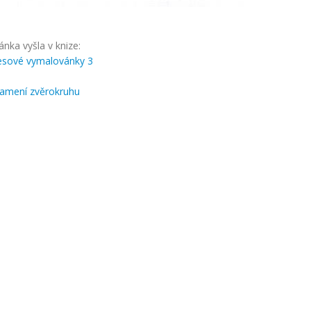
nka vyšla v knize:
resové vymalovánky 3
amení zvěrokruhu