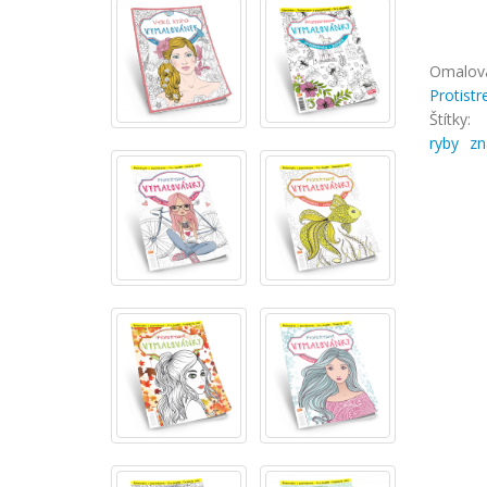
Omalová
Protist
Štítky:
ryby
zn