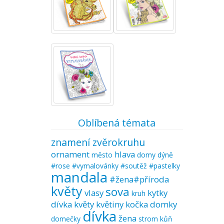
Oblíbená témata
znamení zvěrokruhu
ornament
hlava
město
domy
dýně
#rose #vymalovánky #soutěž #pastelky
mandala
#žena#příroda
květy
sova
vlasy
kytky
kruh
dívka květy
květiny
kočka
domky
dívka
žena
domečky
strom
kůň