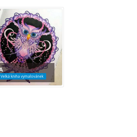
A
 Velká kniha vymalovánek