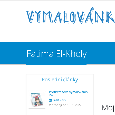
Fatima El-Kholy
Poslední články
Protistresové vymalovánky
24
14.01.2022
Moj
V prodeji od 13. 1. 2022.