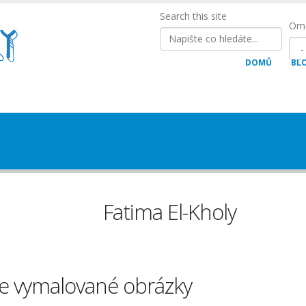
Search this site
Oma
DOMŮ
BL
Fatima El-Kholy
e vymalované obrázky