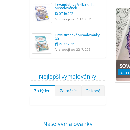
Levandulová Velká kniha
vymalovánek
07.10.2021
V prodeji od 7. 10. 2021.
Protistresové vymalovánky
23
22.07.2021
V prodeji od 22. 7. 2021.
SOV
Zimní
Nejlepší vymalovánky
Za týden
Za měsíc
Celkově
Naše vymalovánky