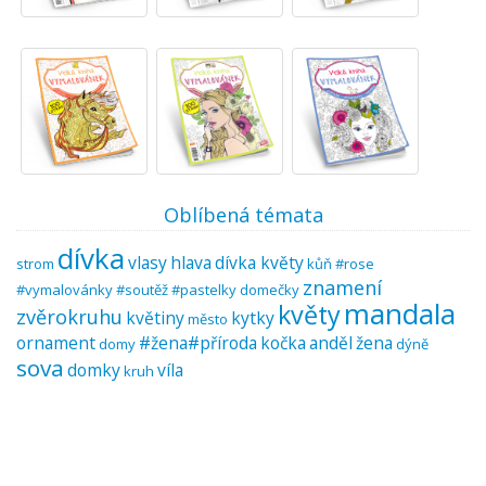
Oblíbená témata
dívka
vlasy
hlava
dívka květy
strom
kůň
#rose
znamení
#vymalovánky #soutěž #pastelky
domečky
mandala
květy
zvěrokruhu
květiny
kytky
město
ornament
#žena#příroda
kočka
anděl
žena
domy
dýně
sova
domky
víla
kruh