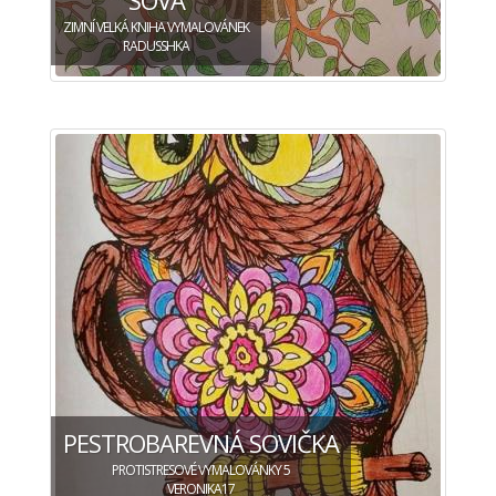
ZIMNÍ VELKÁ KNIHA VYMALOVÁNEK
RADUSSHKA
PESTROBAREVNÁ SOVIČKA
PROTISTRESOVÉ VYMALOVÁNKY 5
VERONIKA17