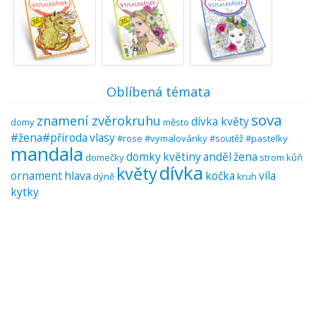
Oblíbená témata
sova
znamení zvěrokruhu
dívka květy
domy
město
#žena#příroda
vlasy
#rose #vymalovánky #soutěž #pastelky
mandala
domky
květiny
anděl
žena
domečky
strom
kůň
dívka
květy
ornament
hlava
kočka
víla
dýně
kruh
kytky