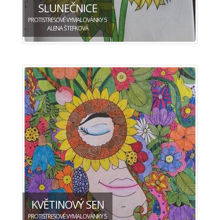
SLUNEČNICE
PROTISTRESOVÉ VYMALOVÁNKY 5
ALENA ŠTEFKOVÁ
KVĚTINOVÝ SEN
PROTISTRESOVÉ VYMALOVÁNKY 5