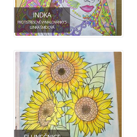
INDKA
PROTISTRESOVÉ VYMALOVÁNKY 5
LENKA ŠMÍDOVÁ
SLUNEČNICE