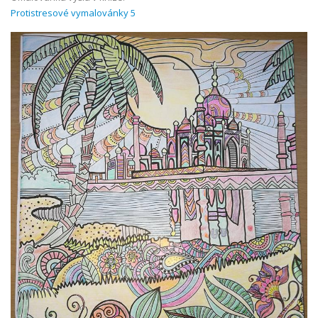
Protistresové vymalovánky 5