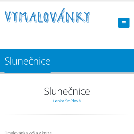
Slunečnice
Slunečnice
Lenka Šmídová
Omalovánka vyšla v knize: