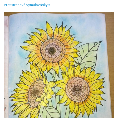
Protistresové vymalovánky 5