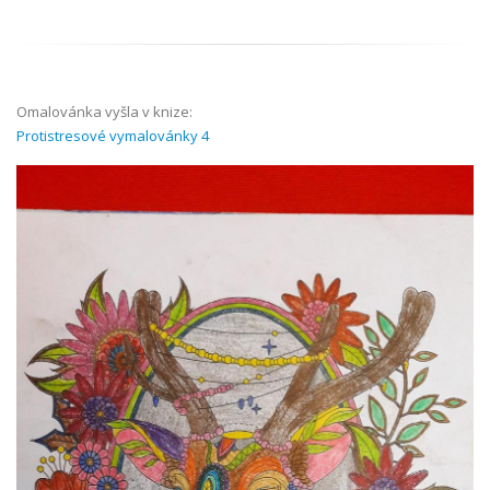
Omalovánka vyšla v knize:
Protistresové vymalovánky 4