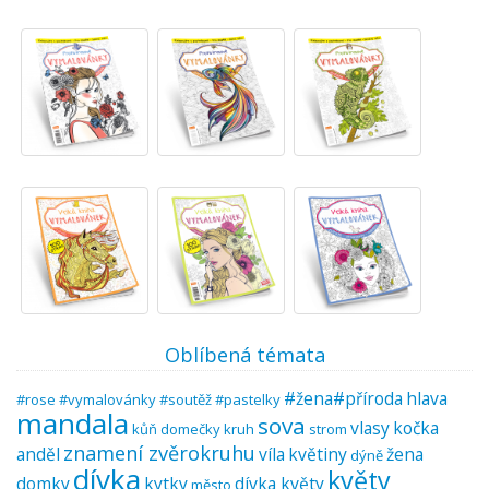
Oblíbená témata
#žena#příroda
hlava
#rose #vymalovánky #soutěž #pastelky
mandala
sova
vlasy
kočka
kůň
domečky
kruh
strom
znamení zvěrokruhu
anděl
víla
květiny
žena
dýně
dívka
květy
domky
kytky
dívka květy
město