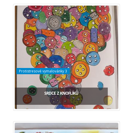
Protistresové vymalovánky 3
SRDCE Z KNOFLÍKŮ